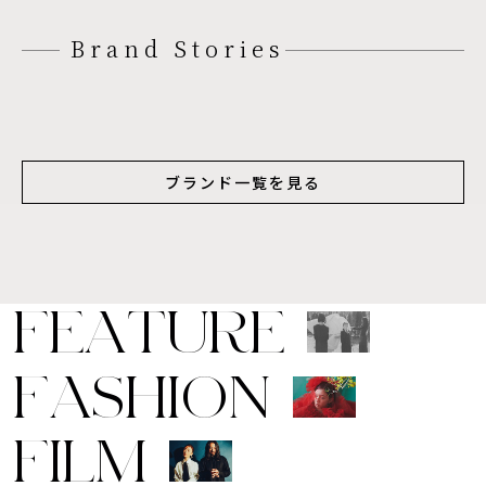
Brand Stories
ブランド一覧を見る
F
E
A
T
U
R
E
F
A
S
H
I
O
N
F
I
L
M