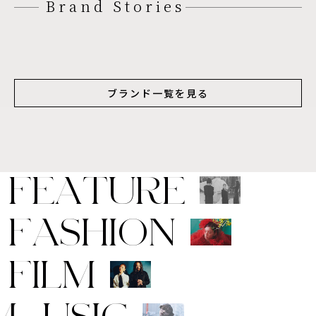
Brand Stories
ブランド一覧を見る
F
E
A
T
U
R
E
F
A
S
H
I
O
N
F
I
L
M
M
U
S
I
C