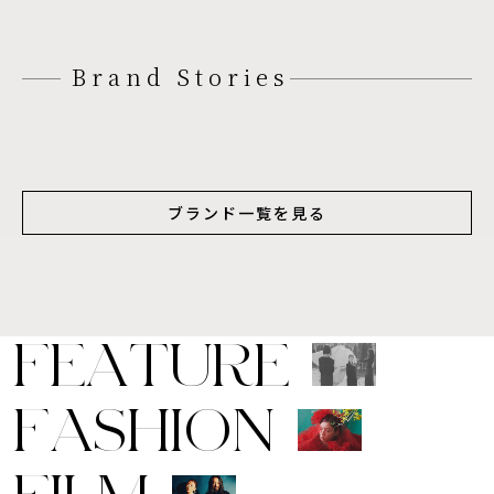
Brand Stories
ブランド一覧を見る
F
E
A
T
U
R
E
F
A
S
H
I
O
N