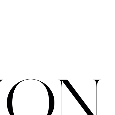
I
O
N