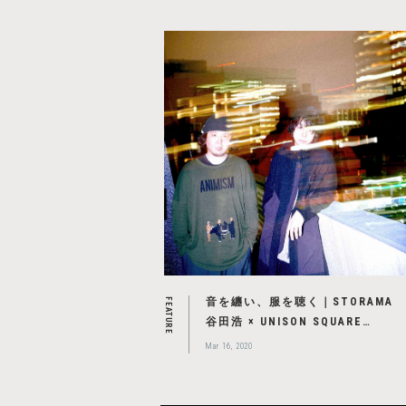
音を纏い、服を聴く｜STORAMA
FEATURE
谷田浩 × UNISON SQUARE
GARDEN 鈴木貴雄 特別対談 ＜前
Mar 16, 2020
篇＞