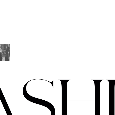
A
S
H