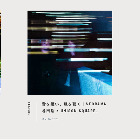
音を纏い、服を聴く｜STORAMA
FEATURE
谷田浩 × UNISON SQUARE
GARDEN 鈴木貴雄 特別対談 ＜後
Mar 16, 2020
篇＞