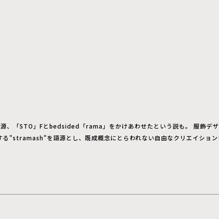
が語源、「STO」Fとbedsided「rama」をかけあわせたという説も。 服
る"stramash"を語源とし、既成概念にとらわれない自由なクリエイショ