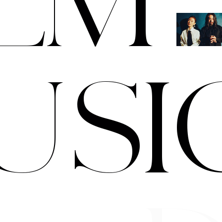
U
S
I