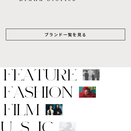
ブランド一覧を見る
F
E
A
T
U
R
E
F
A
S
H
I
O
N
F
I
L
M
M
U
S
I
C