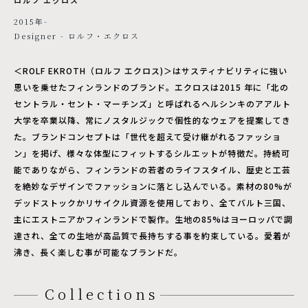
2015年-
Designer - ロルフ・エクロス
＜ROLF EKROTH（ロルフ エクロス)＞はサスティナビリティに強い
思いを乗せたフィンランドのブランド。エクロスは2015 年に「北の
セントラル・セント・マーチンズ」と呼ばれるヘルシンキのアアルト
大学を卒業以降、常にノスタルジックで個性的なウェアを提案してき
た。ブランドコンセプトは「世代を超えて受け継がれるファッショ
ン」を掲げ、様々な体型にフィットするシルエットが特徴だ。持続可
能でありながら、フィンランドの若者のライフスタイル、歴史と工芸
を絶妙なデザインでファッションに落とし込んでいる。素材の80%が
デッドストックかリサイクル資源を使用しており、全てバルト三国、
主にエストニアかフィンランドで製作。生地の85%はヨーロッパで調
達され、全ての生地が高品質で長持ちする事を約束している。愛着が
沸き、長く楽しむ事が可能なブランドだ。
Collections