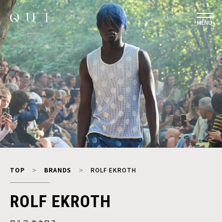
MENU
TOP
BRANDS
ROLF EKROTH
ROLF EKROTH
ロルフ エクロス