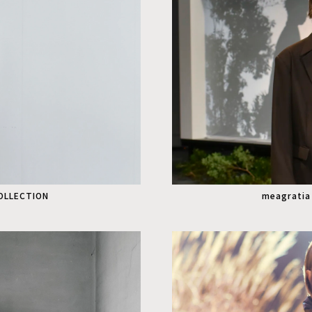
COLLECTION
meagratia