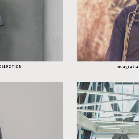
COLLECTION
meagratia