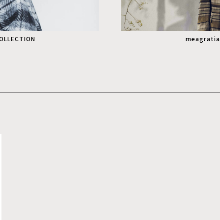
COLLECTION
meagratia