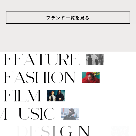
ブランド一覧を見る
F
E
A
T
U
R
E
F
A
S
H
I
O
N
F
I
L
M
M
U
S
I
C
T
/
D
E
S
I
G
N