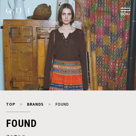
MENU
TOP
BRANDS
FOUND
FOUND
ファウンド