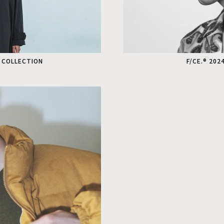
S COLLECTION
F/CE.® 20