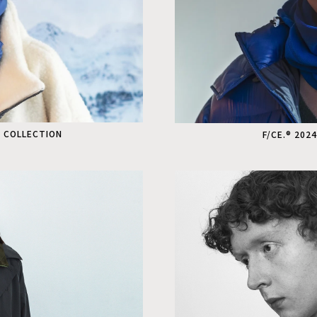
S COLLECTION
F/CE.® 202