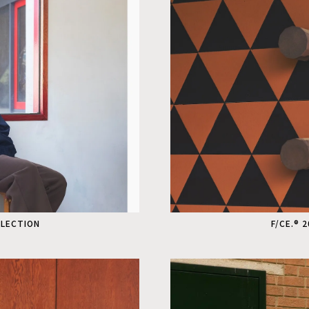
LLECTION
F/CE.® 