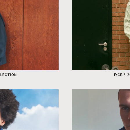
LLECTION
F/CE.® 