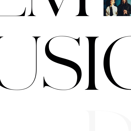
U
S
I