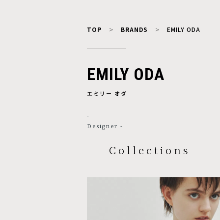
TOP
BRANDS
EMILY ODA
EMILY ODA
エミリー オダ
-
Designer -
Collections