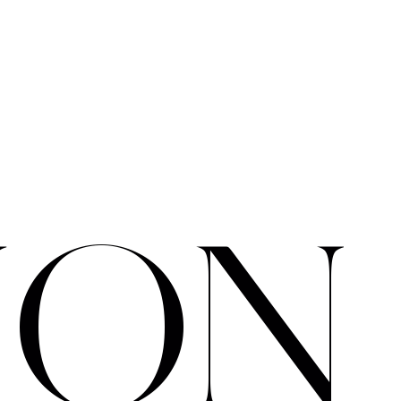
I
O
N