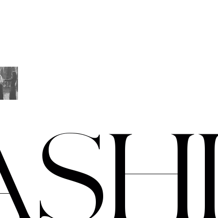
A
S
H