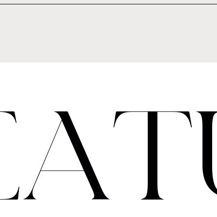
E
A
T