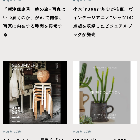
Aug 6, 2026
Aug 6, 2026
「新津保建秀 時の旅—写真は
小木“POGGY”基史が推薦、ヴ
いつ届くのか」がALで開催、
ィンテージアニメTシャツ160
写真に内在する時間を再考す
点超を収録したビジュアルブ
る
ックが発売
Aug 6, 2026
Aug 6, 2026