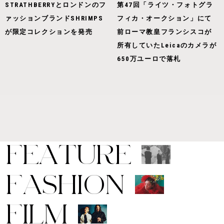
STRATHBERRYとロンドンのフ
第47回「ライツ・フォトグラ
ァッションブランドSHRIMPS
フィカ・オークション」にて
が限定コレクションを発売
前ローマ教皇フランシスコが
所有していたLeicaのカメラが
650万ユーロで落札
F
E
A
T
U
R
E
F
A
S
H
I
O
N
F
I
L
M