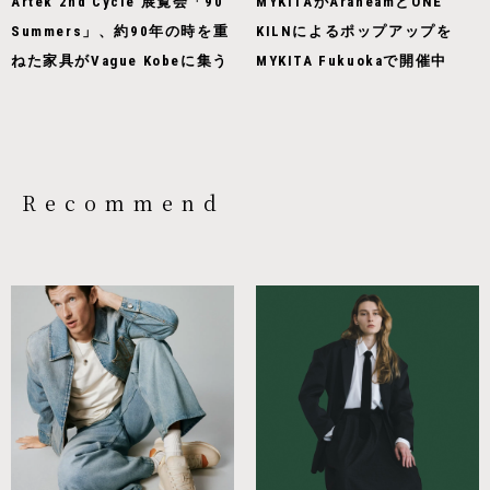
Artek 2nd Cycle 展覧会「90
MYKITAがAraheamとONE
Summers」、約90年の時を重
KILNによるポップアップを
ねた家具がVague Kobeに集う
MYKITA Fukuokaで開催中
Recommend